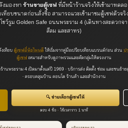
ลังมองหา
ร้านขายตู้เซฟ
ที่มีหน้าร้านจริงให้เข้ามาทด
เทียบขนาดก่อนสั่งซื้อ สามารถแวะเข้ามาชมตู้เซฟตัวจริ
้ที่โชว์รูม Golden Safe ถนนพระราม 4 (เดินทางสะดวกจ
สีลม และสาทร)
ลังเทียบ
ตู้เซฟยี่ห้อไหนดี
ให้เริ่มจากคู่มือเปรียบเทียบแบรนด์ก่อน ส่วน
ป
ตู้เซฟ
เหมาะสำหรับดูภาพรวมและคัดกลุ่มให้ตรงงาน
ร้านพระราม 4 เปิดมาตั้งแต่ปี 1969 · บริการส่ง ติดตั้ง ซ่อม และขนย้ายต
· ครอบคลุมบ้าน คอนโด ร้านค้า และสำนักงาน
🔍 ช่วยเลือกตู้เซฟให้
ตอบ 4 ข้อ · ใช้เวลาราว 1 นาที
ตู้เซฟของเรา
บริการของเรา