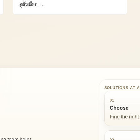
ดูตัวเลือก →
SOLUTIONS AT 
01
Choose
Find the right 
ing team helps
02