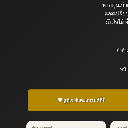
หากคุณกำ
และเปรียบ
มั่นใจได
ถ้ากำ
หน้า
🛡️ ดูตู้เซฟและแบรนด์ที่มี
ประสบการณ์
แบรนด์