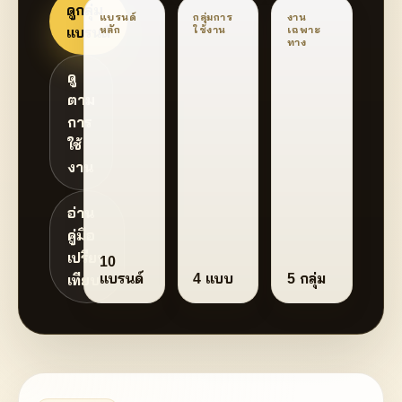
ดูกลุ่ม
แบรนด์
กลุ่มการ
งาน
แบรนด์
หลัก
ใช้งาน
เฉพาะ
ทาง
ดู
ตาม
การ
ใช้
งาน
อ่าน
คู่มือ
เปรียบ
10
แบรนด์
4 แบบ
5 กลุ่ม
เทียบ