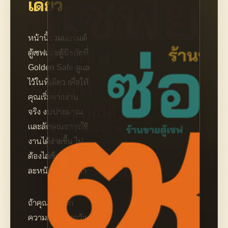
เดียว
หน้านี้รวมแบรนด์
ตู้เซฟและตู้นิรภัยที่
Golden Safe ดูแล
ไว้ในที่เดียว เพื่อให้
คุณเริ่มจากงาน
จริง งบประมาณ
และลักษณะการใช้
งานได้ง่ายขึ้น ไม่
ต้องไล่เช็กชื่อยี่ห้อที
ละหน้าให้เสียเวลา
ถ้าคุณเริ่มจาก
ความต้องการกว้าง