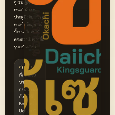
ๆ เช่น ตู้เซฟบ้าน ตู้
เซฟสำนักงาน
ประตูนิรภัย หรือตู้
เซฟเก็บข้อมูล หน้า
นี้จะพาไปต่อได้
ตรงกว่าเริ่มจากชื่อ
รุ่นอย่างเดียว
สรุปเร็ว
เริ่มจากงบ
ประมาณ
ก่อน ถ้าเน้น
กันไฟให้ดู
Booil หรือ
Uchida ถ้า