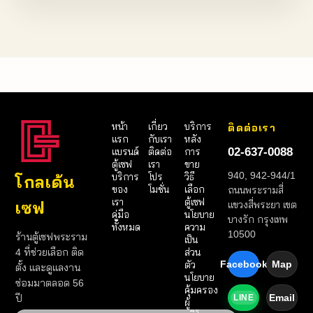
หน้า
เกี่ยว
บริการ
ติดต่อเรา
แรก
กับเรา
หลัง
02-637-0088
แบรนด์
ติดต่อ
การ
ตู้เซฟ
เรา
ขาย
940, 942-944/1
บริการ
โปร
วิธี
โกลเด้น
ของ
โมชั่น
เลือก
ถนนพระรามสี่
เรา
ตู้เซฟ
เซฟ
แขวงสี่พระยา เขต
คู่มือ
นโยบาย
บางรัก กรุงเทพ
ทั้งหมด
ความ
10500
ร้านตู้เซฟพระราม
เป็น
4 ที่ช่วยเลือก ติด
ส่วน
Facebook
Map
ตัว
ตั้ง และดูแลงาน
นโยบาย
ซ่อมมาตลอด 56
คุ้มครอง
Email
ปี
LINE
ผู้