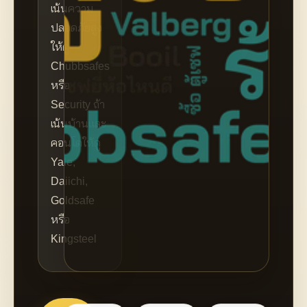
เน้นความ
ปลอดภัยสูง
ให้ดู
Chubbsafes
หรือ
Security ถ้า
เน้นบ้านและ
คอนโดให้ดู
Yale,
Daiichi,
Goldsafe
หรือ
Kingsteel