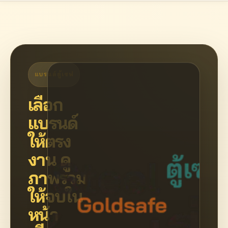
แบรนด์ตู้เซฟ
เลือก
แบรนด์
ให้ตรง
งาน ดู
ภาพรวม
ให้จบใน
หน้า