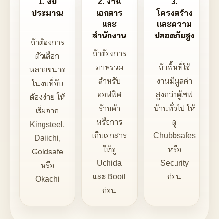
1. งบ
2. งาน
3.
ประมาณ
เอกสาร
โครงสร้าง
และ
และความ
สำนักงาน
ปลอดภัยสูง
ถ้าต้องการ
ถ้าต้องการ
ตัวเลือก
ภาพรวม
ถ้าพื้นที่ใช้
หลายขนาด
สำหรับ
งานมีมูลค่า
ในงบที่จับ
ออฟฟิศ
สูงกว่าตู้เซฟ
ต้องง่าย ให้
ร้านค้า
บ้านทั่วไป ให้
เริ่มจาก
หรือการ
ดู
Kingsteel,
เก็บเอกสาร
Chubbsafes
Daiichi,
ให้ดู
หรือ
Goldsafe
Uchida
Security
หรือ
และ Booil
ก่อน
Okachi
ก่อน